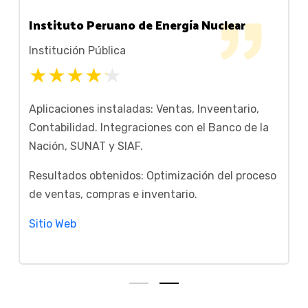
tuto Peruano de Energía Nuclear
Steel JRV S
ución Pública
Fundición de
ciones instaladas: Ventas, Inveentario,
Aplicaciones
bilidad. Integraciones con el Banco de la
Inveentario, 
n, SUNAT y SIAF.
Integracion
tados obtenidos: Optimización del proceso
Resultados o
ntas, compras e inventario.
de ventas, c
 Web
Sitio Web