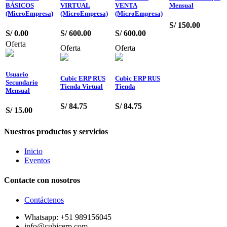
BÁSICOS
VIRTUAL
VENTA
Mensual
(MicroEmpresa)
(MicroEmpresa)
(MicroEmpresa)
S/
150.00
S/
0.00
S/
600.00
S/
600.00
Oferta
Oferta
Oferta
Usuario
Cubic ERP RUS
Cubic ERP RUS
Secundario
Tienda Virtual
Tienda
Mensual
S/
84.75
S/
84.75
S/
15.00
Nuestros productos y servicios
Inicio
Eventos
Contacte con nosotros
Contáctenos
Whatsapp: +51 989156045
info@cubicerp.com